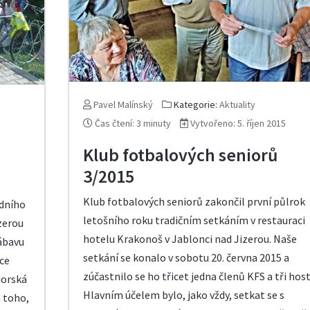
Pavel Malínský
Kategorie:
Aktuality
Čas čtení: 3 minuty
Vytvořeno: 5. říjen 2015
Klub fotbalových seniorů
3/2015
Klub fotbalových seniorů zakončil první půlrok
edního
letošního roku tradičním setkáním v restauraci
zerou
hotelu Krakonoš v Jablonci nad Jizerou. Naše
zábavu
setkání se konalo v sobotu 20. června 2015 a
ice
zúčastnilo se ho třicet jedna členů KFS a tři host
iorská
Hlavním účelem bylo, jako vždy, setkat se s
m toho,