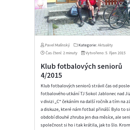
Pavel Malínský
Kategorie:
Aktuality
Čas čtení: 2 minuty
Vytvořeno: 5. říjen 2015
Klub fotbalových seniorů
4/2015
Klub fotbalových seniorů strávil čas od posl
fotbalového utkání TJ Sokol Jablonec nad Ji
v divizi „C“ čekáním na další ročník a tím na 
a diskuze, které nám fotbal přináší. Bylo to s
období dlouhé zhruba jen dva měsíce, ale sen
společnost si ho i tak krátila, jak to šlo. Kro