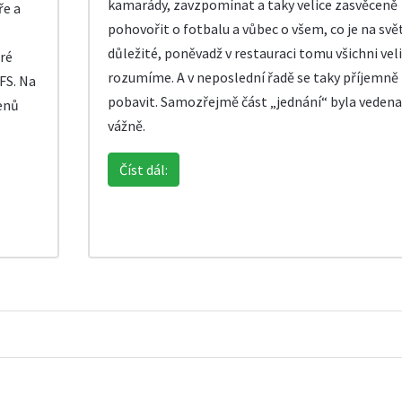
kamarády, zavzpomínat a taky velice zasvěceně
ře a
pohovořit o fotbalu a vůbec o všem, co je na svě
důležité, poněvadž v restauraci tomu všichni vel
ré
rozumíme. A v neposlední řadě se taky příjemně
KFS. Na
pobavit. Samozřejmě část „jednání“ byla vedena
enů
vážně.
Číst dál: