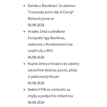
Darida o Besiktasi: Za absenci
Trossarda jsem rád. A Černý?
Nebavili jsme se
06.08.2026
Hradec čeká v předkole
Evropské ligy Besiktas,
Jablonec v Konferenční lize
změří síly s RFS
06.08.2026
Kujme železo! Snad si do odvety
vytvoříme dobrou pozici, přeje
si jablonecký Kozel
06.08.2026
Vedení FIFA se omluvilo za
chyby a podpořilo Infantina
06.08.2026