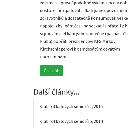
že jsme se pravděpodobně všichni docela dob
dostatečně opalovali, dbali jsme upozornění
zdravotníků a dostatečně konzumovali veške
nápoje, zbyl nám čas i na setkání s přáteli z 
srpnovém setkání jsme společně (patnáct čl
klubu) popřáli prezidentovi KFS Mirkovi
Kirchschlagerovi k osmdesátým devátým
narozeninám.
Číst dál:
Další články...
Klub fotbalových seniorů 1/2015
Klub fotbalových seniorů 5/2014