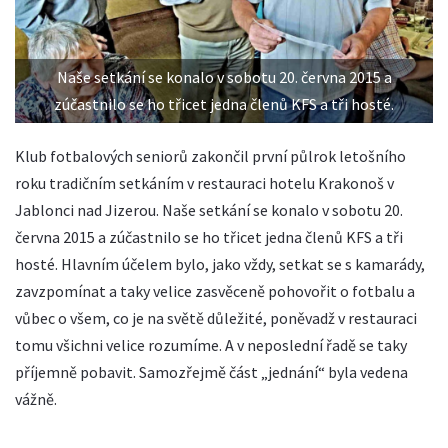
Naše setkání se konalo v sobotu 20. června 2015 a
zúčastnilo se ho třicet jedna členů KFS a tři hosté.
Klub fotbalových seniorů zakončil první půlrok letošního
roku tradičním setkáním v restauraci hotelu Krakonoš v
Jablonci nad Jizerou. Naše setkání se konalo v sobotu 20.
června 2015 a zúčastnilo se ho třicet jedna členů KFS a tři
hosté. Hlavním účelem bylo, jako vždy, setkat se s kamarády,
zavzpomínat a taky velice zasvěceně pohovořit o fotbalu a
vůbec o všem, co je na světě důležité, poněvadž v restauraci
tomu všichni velice rozumíme. A v neposlední řadě se taky
příjemně pobavit. Samozřejmě část „jednání“ byla vedena
vážně.