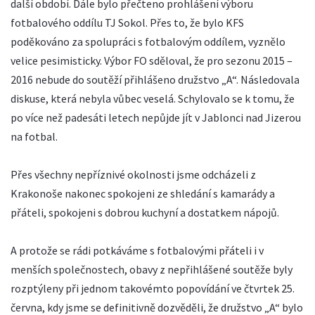
další období. Dále bylo přečteno prohlášení výboru
fotbalového oddílu TJ Sokol. Přes to, že bylo KFS
poděkováno za spolupráci s fotbalovým oddílem, vyznělo
velice pesimisticky. Výbor FO sděloval, že pro sezonu 2015 –
2016 nebude do soutěží přihlášeno družstvo „A“. Následovala
diskuse, která nebyla vůbec veselá. Schylovalo se k tomu, že
po více než padesáti letech nepůjde jít v Jablonci nad Jizerou
na fotbal.
Přes všechny nepříznivé okolnosti jsme odcházeli z
Krakonoše nakonec spokojeni ze shledání s kamarády a
přáteli, spokojeni s dobrou kuchyní a dostatkem nápojů.
A protože se rádi potkáváme s fotbalovými přáteli i v
menších společnostech, obavy z nepřihlášené soutěže byly
rozptýleny při jednom takovémto popovídání ve čtvrtek 25.
června, kdy jsme se definitivně dozvěděli, že družstvo „A“ bylo