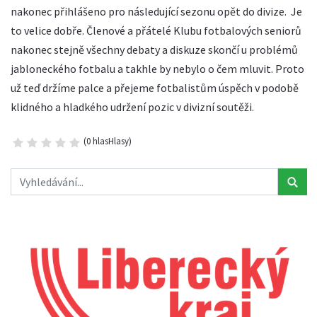
nakonec přihlášeno pro následující sezonu opět do divize. Je
to velice dobře. Členové a přátelé Klubu fotbalových seniorů
nakonec stejně všechny debaty a diskuze skončí u problémů
jabloneckého fotbalu a takhle by nebylo o čem mluvit. Proto
už teď držíme palce a přejeme fotbalistům úspěch v podobě
klidného a hladkého udržení pozic v divizní soutěži.
(0 hlasHlasy)