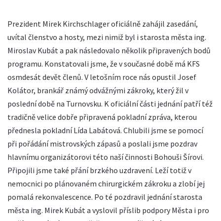
Prezident Mirek Kirchschlager oficiálně zahájil zasedání,
uvítal členstvo a hosty, mezi nimiž byl i starosta města ing.
Miroslav Kubát a pak následovalo několik připravených bodů
programu. Konstatovali jsme, že v současné době má KFS
osmdesát devět členů. V letošním roce nás opustil Josef
Kolátor, brankář známý odvážnými zákroky, který žil v
poslední době na Turnovsku. K oficiální části jednání patří též
tradičně velice dobře připravená pokladní zpráva, kterou
přednesla pokladní Lída Labátová. Chlubili jsme se pomocí
při pořádání mistrovských zápasů a poslali jsme pozdrav
hlavnímu organizátorovi této naší činnosti Bohouši Šírovi.
Připojili jsme také přání brzkého uzdravení. Leží totiž v
nemocnici po plánovaném chirurgickém zákroku a zlobí jej
pomalá rekonvalescence. Po té pozdravil jednání starosta
města ing. Mirek Kubát a vyslovil příslib podpory Města i pro