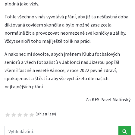
plodná jako vždy.
Tohle všechno v nás vyvolává přání, aby již ta nešťastná doba
diktovaná covidem skončila a bylo možné zase zcela
normálně žít a provozovat neomezeně své koníčky a záliby.
Vždyť senioři toho mají ještě tolik na práci.
A nakonec mi dovolte, abych jménem Klubu fotbalových
seniorů a všech fotbalistů v Jablonci nad Jizerou popřál
všem šťastné a veselé Vánoce, v roce 2022 pevné zdraví,
spokojenost a štěstí a aby vše vycházelo dle našich
nejtajnějších přání.
Za KFS Pavel Malínský
(0 hlasHlasy)