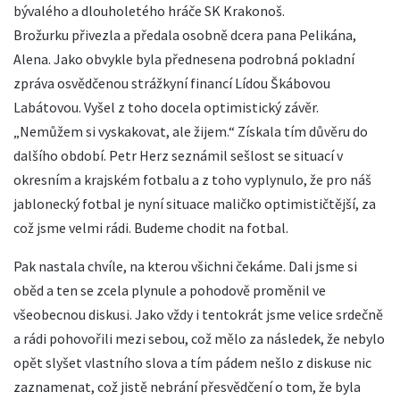
bývalého a dlouholetého hráče SK Krakonoš.
Brožurku přivezla a předala osobně dcera pana Pelikána,
Alena. Jako obvykle byla přednesena podrobná pokladní
zpráva osvědčenou strážkyní financí Lídou Škábovou
Labátovou. Vyšel z toho docela optimistický závěr.
„Nemůžem si vyskakovat, ale žijem.“ Získala tím důvěru do
dalšího období. Petr Herz seznámil sešlost se situací v
okresním a krajském fotbalu a z toho vyplynulo, že pro náš
jablonecký fotbal je nyní situace maličko optimističtější, za
což jsme velmi rádi. Budeme chodit na fotbal.
Pak nastala chvíle, na kterou všichni čekáme. Dali jsme si
oběd a ten se zcela plynule a pohodově proměnil ve
všeobecnou diskusi. Jako vždy i tentokrát jsme velice srdečně
a rádi pohovořili mezi sebou, což mělo za následek, že nebylo
opět slyšet vlastního slova a tím pádem nešlo z diskuse nic
zaznamenat, což jistě nebrání přesvědčení o tom, že byla