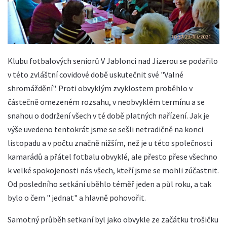
Klubu fotbalových seniorů V Jablonci nad Jizerou se podařilo
v této zvláštní covidové době uskutečnit své "Valné
shromáždění". Proti obvyklým zvyklostem proběhlo v
částečně omezeném rozsahu, v neobvyklém termínu a se
snahou o dodržení všech v té době platných nařízení. Jak je
výše uvedeno tentokrát jsme se sešli netradičně na konci
listopadu a v počtu značně nižším, než je u této společnosti
kamarádů a přátel fotbalu obvyklé, ale přesto přese všechno
k velké spokojenosti nás všech, kteří jsme se mohli zúčastnit.
Od posledního setkání uběhlo téměř jeden a půl roku, a tak
bylo o čem " jednat" a hlavně pohovořit.
Samotný průběh setkaní byl jako obvykle ze začátku trošičku