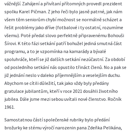
vážnější. Zahájení a přivítaní přítomných provedl prezident
spolku Karel Pičman. Z jeho řeči bylo jasně patrné, jak nám
všem těm seniorům chybí možnost se normálně scházet a
řešit problémy jako dříve (fotbalové i ty ostatní, rozumíme
všemu). Poté předal slovo perfektně připravenému Bohouši
Šírovi. K této fázi setkání patří bohužel jediná smutná část
programu, a to je vzpomínka na kamarády a bývalé
spoluhráče, kteří se již dalších setkání nezúčastní. Za období
od posledního setkání nás opustilo třináct členů. No a pak se
již jednání neslo v daleko příjemnějším a veselejším duchu.
Abychom se cítili důležití, tak jako vždy byly předány
gratulace jubilantům, kteří v roce 2021 dosáhli životního
jubilea. Dále jsme mezi sebou uvítali nové členstvo. Ročník
1961.
Samostatnou částí společenské rubriky bylo předání
brožurky ke stému výročí narozenin pana Zdeňka Pelikána,