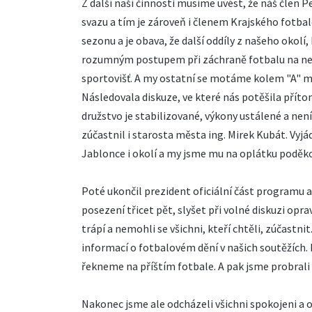
Z další naší činnosti musíme uvést, že náš člen 
svazu a tím je zároveň i členem Krajského fotbal
sezonu a je obava, že další oddíly z našeho okolí
rozumným postupem při záchraně fotbalu na nejni
sportovišť. A my ostatní se motáme kolem "A" 
Následovala diskuze, ve které nás potěšila přít
družstvo je stabilizované, výkony ustálené a nen
zúčastnil i starosta města ing. Mirek Kubát. Vyjá
Jablonce i okolí a my jsme mu na oplátku poděko
Poté ukončil prezident oficiální část programu a
posezení třicet pět, slyšet při volné diskuzi opr
trápí a nemohli se všichni, kteří chtěli, zúčast
informací o fotbalovém dění v našich soutěžích. 
řekneme na příštím fotbale. A pak jsme probrali 
Nakonec jsme ale odcházeli všichni spokojeni a 