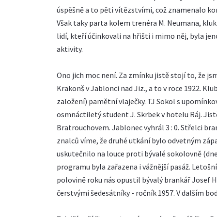
úspěšně a to pěti vítězstvími, což znamenalo kon
Však taky parta kolem trenéra M. Neumana, kluků V
lidí, kteří účinkovali na hřišti i mimo něj, byla
aktivity.
Ono jich moc není. Za zmínku jistě stojí to, že j
Krakonš v Jablonci nad Jiz., a to v roce 1922. Kl
založení) pamětní vlaječky. TJ Sokol s upomínko
osmnáctiletý student J. Skrbek v hotelu Ráj. Jist
Bratrouchovem. Jablonec vyhrál 3 : 0. Střelci br
znalců víme, že druhé utkání bylo odvetným zápa
uskutečnilo na louce proti bývalé sokolovně (dne
programu byla zařazena i vážnější pasáž. Letošní
polovině roku nás opustil bývalý brankář Josef H
čerstvými šedesátníky - ročník 1957. V dalším bo