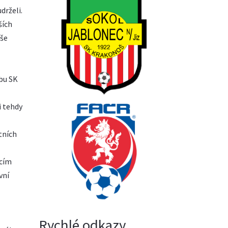
drželi.
ších
aše
ubu SK
i tehdy
tních
ícím
vní
Rychlé odkazy