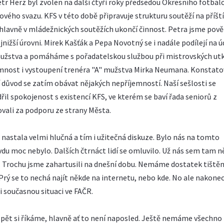
Petr Herz byl zvolen na další čtyři roky předsedou Okresního fotba
ového svazu. KFS v této době připravuje strukturu soutěží na příští
, hlavně v mládežnických soutěžích ukončí činnost. Petra jsme pověř
žší úrovni. Mirek Kašťák a Pepa Novotný se i nadále podílejí na 
mužstva a pomáháme s pořadatelskou službou při mistrovských utk
omnost i vystoupení trenéra "A" mužstva Mirka Neumana. Konstatov
í důvod se zatím obávat nějakých nepříjemností. Naší sešlosti se
dřil spokojenost s existencí KFS, ve kterém se baví řada seniorů z
vali za podporu ze strany Města.
 nastala velmi hlučná a tím i užitečná diskuze. Bylo nás na tomto
avdu moc nebylo. Dalších čtrnáct lidí se omluvilo. Už nás sem tam n
nit. Trochu jsme zahartusili na dnešní dobu. Nemáme dostatek tiště
Prý se to nechá najít někde na internetu, nebo kde. No ale nakonec
i současnou situaci ve FAČR.
opět si říkáme, hlavně ať to není naposled. Ještě nemáme všechno