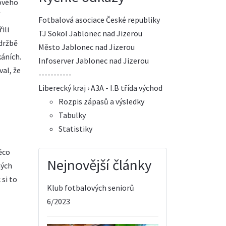
lového
Fotbalová asociace České republiky
ili
TJ Sokol Jablonec nad Jizerou
údržbě
Město Jablonec nad Jizerou
áních.
Infoserver Jablonec nad Jizerou
al, že
-----------
Liberecký kraj › A3A - I.B třída východ
Rozpis zápasů a výsledky
Tabulky
Statistiky
ěco
Nejnovější články
ných
 si to
Klub fotbalových seniorů
6/2023