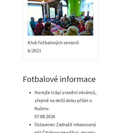
Klub fotbalových seniorů
6/2021
Fotbalové informace
Horejše trápí zranění obránců,
zřejmě na delší dobu přišel o
Kučeru
07.08.2026
Oslavenec Zadražil inkasovaný
gól Čihákovi nevyčítal, mrzely