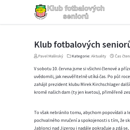
Klub fotbalových senior
Pavel Malínský
Kategorie:
Aktuality
Čas čten
V sobotu 10. června jsme si všichni členové a pří
uvědomili, jak neuvěřitelně utíká čas. Po půl ro
zahájil prezident klubu Mirek Kirchschlager dalš
kromě našich dam (ty jen kvetou), přiměřeně zest
To však nebránilo tomu, abychom popovídali a l
pochvalného mručení a spokojenosti s tím, že sk
Jablonci nad Jizerou i nadále pokračuje a zdá se,