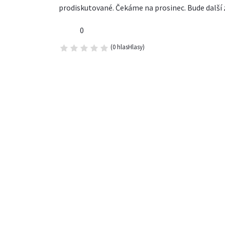
prodiskutované. Čekáme na prosinec. Bude další 
0
(0 hlasHlasy)