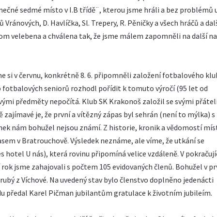
ečné sedmé místo v I.B třídě¨, kterou jsme hráli a bez problémů u
ránových, D. Havlíčka, Sl. Trepery, R. Pěničky a všech hráčů a dal
 jenom velebena a chválena tak, že jsme málem zapomněli na další n
sme si v červnu, konkrétně 8. 6. připomněli založení fotbalového kl
ub fotbalových seniorů rozhodl pořídit k tomuto výročí (95 let od
vými předměty nepočítá. Klub SK Krakonoš založil se svými přátel
ě zajímavé je, že první a vítězný zápas byl sehrán (není to mýlka) s
anek nám bohužel nejsou známí. Z historie, kronik a vědomostí mís
sem v Bratrouchově. Výsledek neznáme, ale víme, že utkání se
s hotel U nás), která rovinu připomíná velice vzdáleně. V pokračuj
 rok jsme zahajovali s počtem 105 evidovaných členů. Bohužel v pr
rubý z Víchové. Na uvedený stav bylo členstvo doplněno jedenácti
du předal Karel Pičman jubilantům gratulace k životním jubileím.