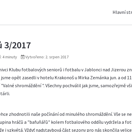
Hlavní st
ů 3/2017
í: 4 minuty
Vytvořeno: 2. srpen 2017
znivci Klubu fotbalových seniorů i fotbalu v Jablonci nad Jizerou z
ce jsme opět zasedli v hotelu Krakonoš u Mirka Zemánka jun. a od 1
í "Valné shromáždění ". Všechny pochválil jak jsme, samozřejmě vš
árli.
ehce zhodnotili naše počínání od minulého shromáždění. Vše se ne
upina hráčů a "bafuňářů" kolem fotbalového oddílu vydržela a fot
 že i vzkvétá. Vždyť nadstavbová část sezony pro nás skončila velice