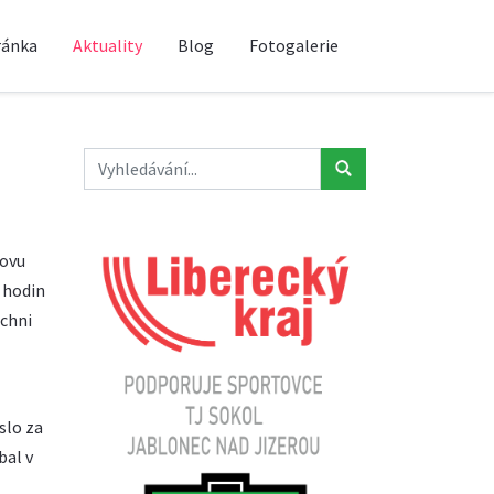
ránka
Aktuality
Blog
Fotogalerie
novu
1 hodin
ichni
slo za
bal v